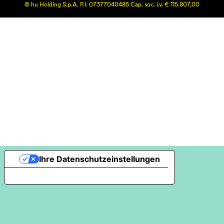
© hu Holding S.p.A. P.I. 07377040485 Cap. soc. i.v. € 115.807,00
Ihre Datenschutzeinstellungen
Hinweis bei Erhebung