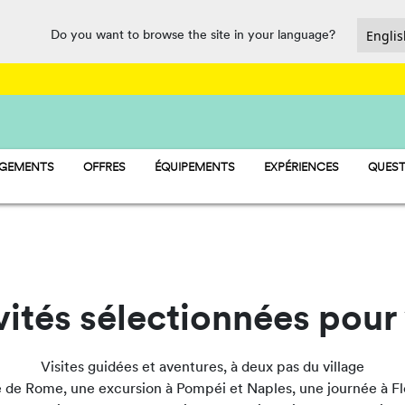
Do you want to browse the site in your language?
RGEMENTS
OFFRES
ÉQUIPEMENTS
EXPÉRIENCES
QUEST
AY - MOBIL-HOME
RESTAURATION ET SUPÉRETTE
MP - PITCH
SPORT ET LOISIRS
AMP - TENT
WATERMANIA
PET FRIENDLY
vités sélectionnées pour
Visites guidées et aventures, à deux pas du village
e de Rome, une excursion à Pompéi et Naples, une journée à F