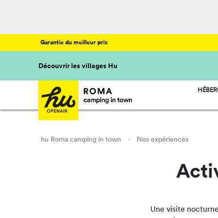
Garantie du meilleur prix
Découvrir les villages Hu
HÉBE
HU ST
HU CA
HU GL
hu Roma camping in town
·
Nos expériences
Acti
Une visite nocturn