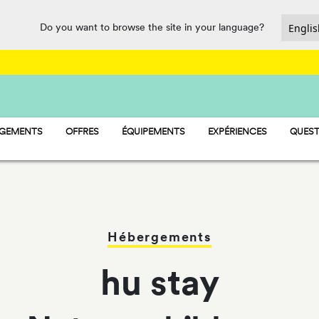
Do you want to browse the site in your language?
RGEMENTS
OFFRES
ÉQUIPEMENTS
EXPÉRIENCES
QUEST
AY - MOBIL-HOME
RESTAURATION ET SUPÉRETTE
MP - PITCH
SPORT ET LOISIRS
AMP - TENT
WATERMANIA
PET FRIENDLY
Hébergements
hu stay