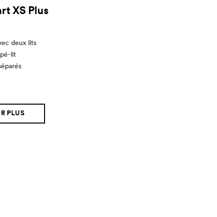
rt XS Plus
ec deux lits
pé-lit
séparés
R PLUS