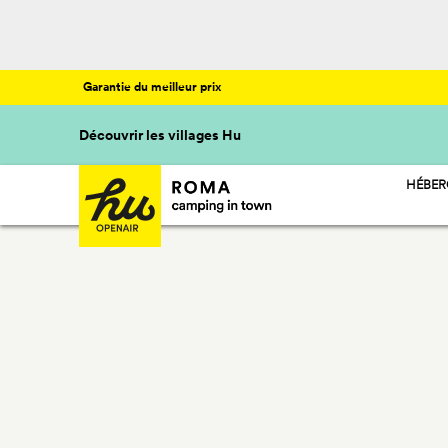
Garantie du meilleur prix
Découvrir les villages Hu
HÉBE
HU ST
HU CA
HU GL