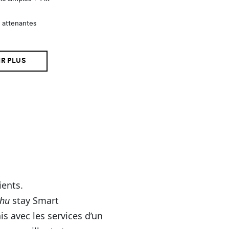
s attenantes
e
R PLUS
ients.
hu
stay Smart
s avec les services d’un