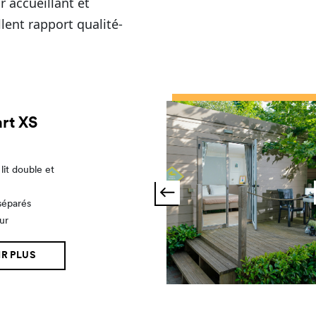
r accueillant et
lent rapport qualité-
art XS
lit double et
séparés
ur
R PLUS