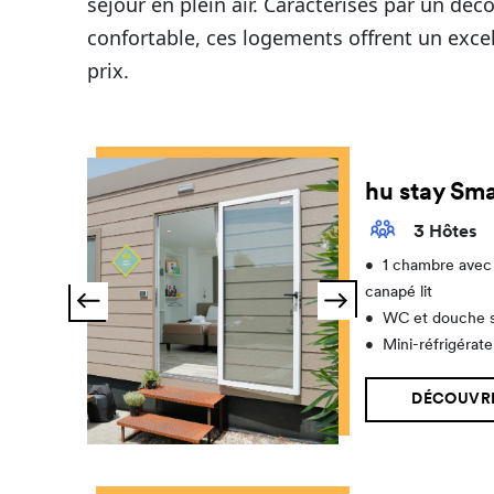
séjour en plein air. Caractérisés par un déco
confortable, ces logements offrent un excel
prix.
hu stay Sm
3 Hôtes
•
1 chambre avec 
canapé lit
•
WC et douche 
•
Mini-réfrigérate
DÉCOUVRI