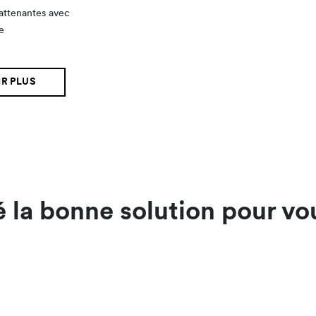
 attenantes avec
e
e
R PLUS
é la bonne solution pour v