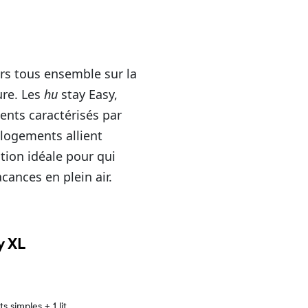
ers tous ensemble sur la
ure. Les
hu
stay Easy,
ents caractérisés par
 logements allient
ution idéale pour qui
cances en plein air.
y XL
its simples + 1 lit