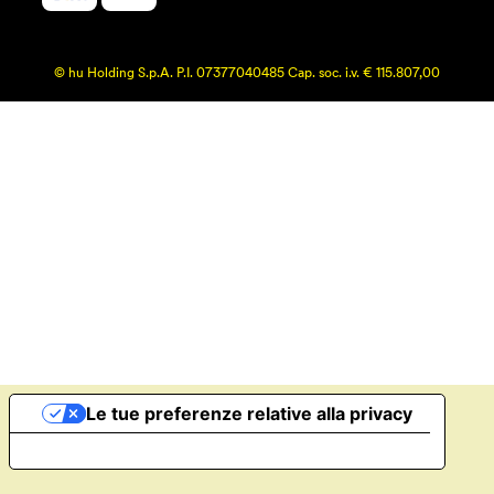
© hu Holding S.p.A. P.I. 07377040485 Cap. soc. i.v. € 115.807,00
Le tue preferenze relative alla privacy
Informativa sulla raccolta