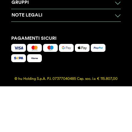
GRUPPI
NOTE LEGALI
PAGAMENTI SICURI
© hu Holding S.p.A. P.I. 07377040485 Cap. soc. i.v. € 115.807,00