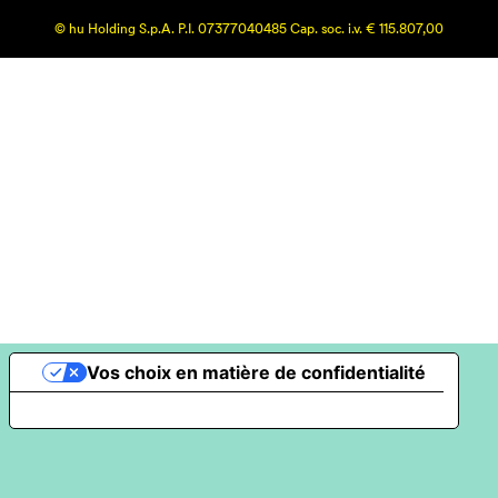
© hu Holding S.p.A. P.I. 07377040485 Cap. soc. i.v. € 115.807,00
Vos choix en matière de confidentialité
Notification lors de la collecte