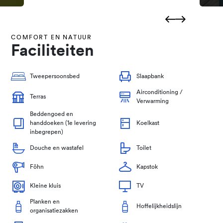
COMFORT EN NATUUR
Faciliteiten
Tweepersoonsbed
Slaapbank
Airconditioning /
Terras
Verwarming
Beddengoed en
handdoeken (1e levering
Koelkast
inbegrepen)
Douche en wastafel
Toilet
Föhn
Kapstok
Kleine kluis
TV
Planken en
Hoffelijkheidslijn
organisatiezakken