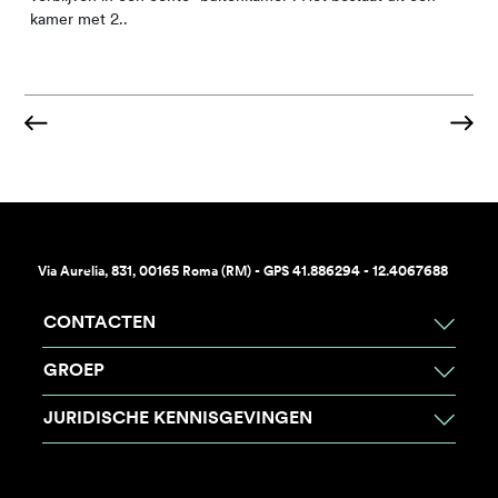
kamer met 2..
structuur is voorzien van..
kamer met 2..
een perfecte vakantie in de..
interieur en de grote ruimtes zullen..
slaapkamers: een kamer met..
voorzieningen voor een perfecte..
Via Aurelia, 831, 00165 Roma (RM) - GPS 41.886294 - 12.4067688
CONTACTEN
GROEP
JURIDISCHE KENNISGEVINGEN