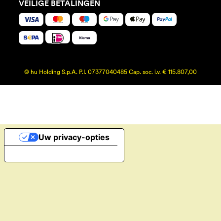
VEILIGE BETALINGEN
© hu Holding S.p.A. P.I. 07377040485 Cap. soc. i.v. € 115.807,00
Uw privacy-opties
Melding bij verzameling