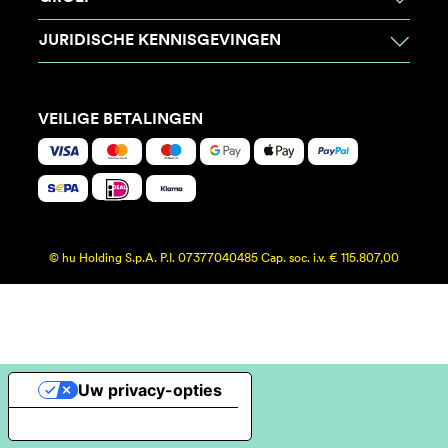
JURIDISCHE KENNISGEVINGEN
VEILIGE BETALINGEN
© hu Holding S.p.A. P.I. 07377040485 Cap. soc. i.v. € 115.807,00
Uw privacy-opties
Melding bij verzameling