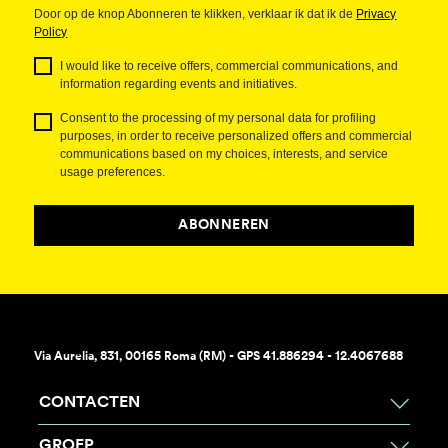
Door op de knop Abonneren te klikken, verklaar ik dat ik de
Privacy
Policy
I would like to receive offers, commercial communications, and
information regarding events and initiatives.
Consent to the processing of my personal data for profiling
purposes, in order to receive personalized offers and commercial
communications based on my choices, interests, and service
usage preferences.
ABONNEREN
Via Aurelia, 831, 00165 Roma (RM) - GPS 41.886294 - 12.4067688
CONTACTEN
GROEP