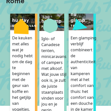
Rome
hu
glamp
hu stay
hu camp
TENT
STACARAVAN
PITCH
Een glamping
De keuken
Iglo- of
verblijf
met alles
Canadese
combineert
wat je
tenten,
de
nodig hebt
minicaravans
authenticiteit
om de dag
of campers
van
te
met alkoof.
kamperen
beginnen
Wat jouw stijl
met al het
met de
ook is, je zult
comfort van
geur van
de juiste
thuis: het
koffie en
staanplaats
comfort van
het getjilp
vinden voor
een douche
van
jou en je
in de kamer
vogeltjes.
gezin.