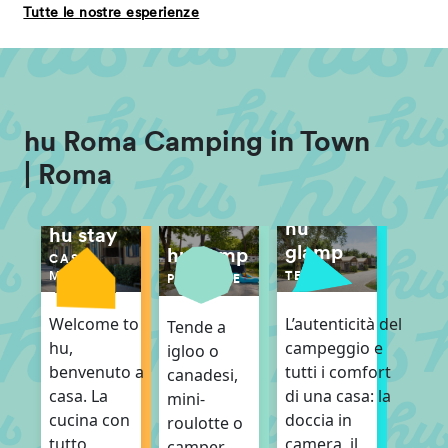
Tutte le nostre esperienze
hu Roma Camping in Town
| Roma
hu
hu stay
glamp
hu camp
CASE
TENDE
MOBILI
PIAZZOLE
L’autenticità del
Welcome to
Tende a
campeggio e
hu,
igloo o
tutti i comfort
benvenuto a
canadesi,
di una casa: la
casa. La
mini-
doccia in
cucina con
roulotte o
camera, il
tutto
camper