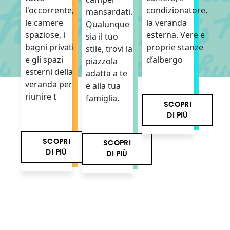
condizionatore,
l'occorrente,
mansardati.
la veranda
le camere
Qualunque
esterna. Vere e
spaziose, i
sia il tuo
proprie stanze
bagni privati
stile, trovi la
d’albergo
e gli spazi
piazzola
esterni della
adatta a te
veranda per
e alla tua
riunire t
famiglia.
SCOPRI
DI PIÙ
SCOPRI
SCOPRI
DI PIÙ
DI PIÙ