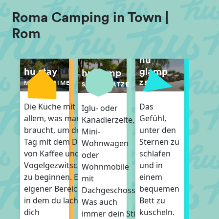
Roma Camping in Town |
Rom
hu
glamp
hu stay
hu camp
ZELTE
MOBILHEIME
STELLPLÄTZE
Das
Die Küche mit
Iglu- oder
Gefühl,
allem, was man
Kanadierzelte,
unter den
braucht, um den
Mini-
Sternen zu
Tag mit dem Duft
Wohnwagen
schlafen
von Kaffee und
oder
und in
Vogelgezwitscher
Wohnmobile
einem
zu beginnen. Ein
mit
bequemen
eigener Bereich,
Dachgeschoss.
Bett zu
in dem du lachen,
Was auch
kuscheln.
dich
immer dein Stil