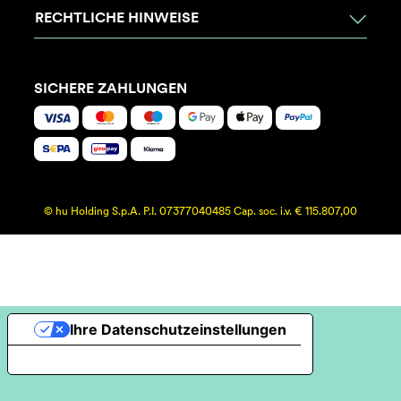
RECHTLICHE HINWEISE
SICHERE ZAHLUNGEN
© hu Holding S.p.A. P.I. 07377040485 Cap. soc. i.v. € 115.807,00
Ihre Datenschutzeinstellungen
Hinweis bei Erhebung