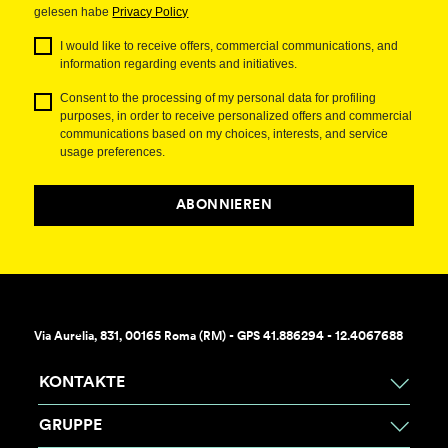
gelesen habe
Privacy Policy
I would like to receive offers, commercial communications, and
information regarding events and initiatives.
Consent to the processing of my personal data for profiling
purposes, in order to receive personalized offers and commercial
communications based on my choices, interests, and service
usage preferences.
ABONNIEREN
Via Aurelia, 831, 00165 Roma (RM) - GPS 41.886294 - 12.4067688
KONTAKTE
GRUPPE