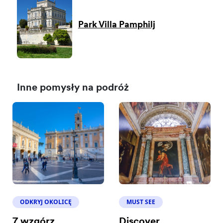
Park Villa Pamphilj
Inne pomysły na podróż
ODKRYJ OKOLICĘ
MUST SEE
7 wzgórz
Discover