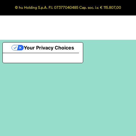
© hu Holding S.p.A. P.I. 07377040485 Cap. soc. i.v. € 115.807,00
Your Privacy Choices
Notice at collection