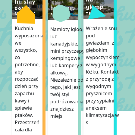
hu stay
glamp
hu camp
DOMEK
TENT
MOBILNY
PITCH
Wrażenie snu
Kuchnia
Namioty igloo
pod
wyposażona
lub
gwiazdami z
we
kanadyjskie,
głębokim
wszystko,
mini przyczepy
wypoczynkiem
co
kempingowe
w wygodnym
potrzebne,
lub kampery z
łóżku. Kontakt
aby
alkową.
z przyrodą z
rozpocząć
Niezależnie od
wygodnym
dzień przy
tego, jaki jest
prysznicem
zapachu
twój styl
przy sypialni i
kawy i
podróżowania,
aneksem
śpiewie
znajdziesz
klimatyzacja w
ptaków.
miejs
s
Przestrzeń
cała dla