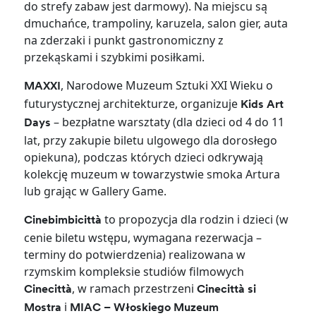
do strefy zabaw jest darmowy). Na miejscu są
dmuchańce, trampoliny, karuzela, salon gier, auta
na zderzaki i punkt gastronomiczny z
przekąskami i szybkimi posiłkami.
, Narodowe Muzeum Sztuki XXI Wieku o
MAXXI
futurystycznej architekturze, organizuje
Kids Art
– bezpłatne warsztaty (dla dzieci od 4 do 11
Days
lat, przy zakupie biletu ulgowego dla dorosłego
opiekuna), podczas których dzieci odkrywają
kolekcję muzeum w towarzystwie smoka Artura
lub grając w Gallery Game.
to propozycja dla rodzin i dzieci (w
Cinebimbicittà
cenie biletu wstępu, wymagana rezerwacja –
terminy do potwierdzenia) realizowana w
rzymskim kompleksie studiów filmowych
, w ramach przestrzeni
Cinecittà
Cinecittà si
i
Mostra
MIAC – Włoskiego Muzeum