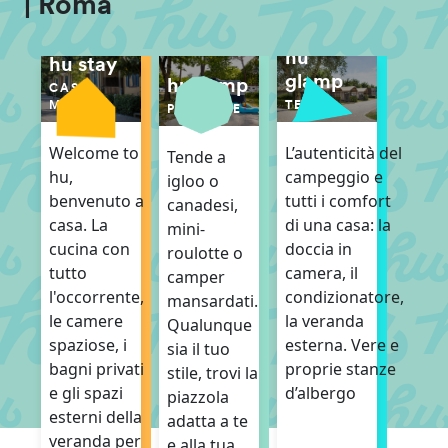
| Roma
hu
hu stay
glamp
hu camp
CASE
TENDE
MOBILI
PIAZZOLE
L’autenticità del
Welcome to
Tende a
campeggio e
hu,
igloo o
tutti i comfort
benvenuto a
canadesi,
di una casa: la
casa. La
mini-
doccia in
cucina con
roulotte o
camera, il
tutto
camper
condizionatore,
l'occorrente,
mansardati.
la veranda
le camere
Qualunque
esterna. Vere e
spaziose, i
sia il tuo
proprie stanze
bagni privati
stile, trovi la
d’albergo
e gli spazi
piazzola
esterni della
adatta a te
veranda per
e alla tua