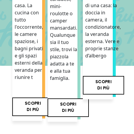
di una casa: la
casa. La
mini-
doccia in
cucina con
roulotte o
camera, il
tutto
camper
condizionatore,
l'occorrente,
mansardati.
la veranda
le camere
Qualunque
esterna. Vere e
spaziose, i
sia il tuo
proprie stanze
bagni privati
stile, trovi la
d’albergo
e gli spazi
piazzola
esterni della
adatta a te
veranda per
e alla tua
riunire t
famiglia.
SCOPRI
DI PIÙ
SCOPRI
SCOPRI
DI PIÙ
DI PIÙ