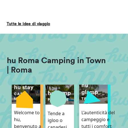
Tutte le idee di viaggio
hu Roma Camping in Town
| Roma
hu
hu stay
glamp
hu camp
CASE
TENDE
MOBILI
PIAZZOLE
L’autenticità del
Welcome to
Tende a
campeggio e
hu,
igloo o
tutti i comfort
benvenuto a
canadesi,