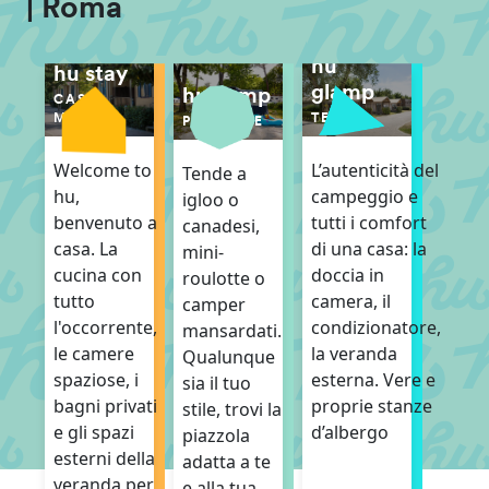
| Roma
hu
hu stay
glamp
hu camp
CASE
TENDE
MOBILI
PIAZZOLE
L’autenticità del
Welcome to
Tende a
campeggio e
hu,
igloo o
tutti i comfort
benvenuto a
canadesi,
di una casa: la
casa. La
mini-
doccia in
cucina con
roulotte o
camera, il
tutto
camper
condizionatore,
l'occorrente,
mansardati.
la veranda
le camere
Qualunque
esterna. Vere e
spaziose, i
sia il tuo
proprie stanze
bagni privati
stile, trovi la
d’albergo
e gli spazi
piazzola
esterni della
adatta a te
veranda per
e alla tua