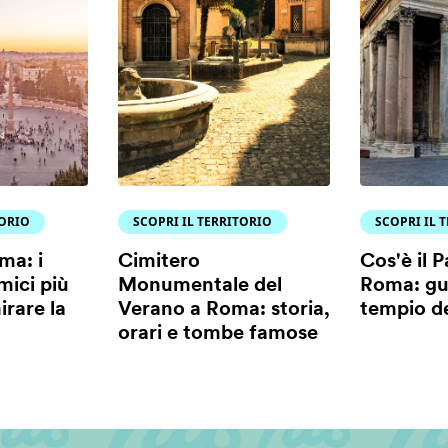
TORIO
SCOPRI IL TERRITORIO
SCOPRI IL 
ma: i
Cimitero
Cos'è il 
mici più
Monumentale del
Roma: gui
irare la
Verano a Roma: storia,
tempio de
orari e tombe famose