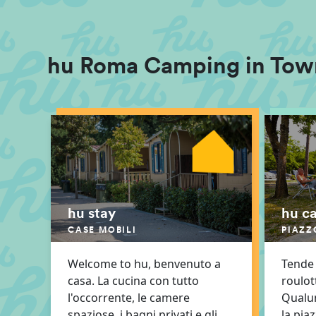
hu Roma Camping in Tow
hu stay
hu c
CASE MOBILI
PIAZZ
Welcome to hu, benvenuto a
Tende 
casa. La cucina con tutto
roulot
l'occorrente, le camere
Qualunq
spaziose, i bagni privati e gli
la piaz