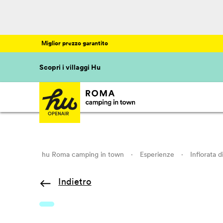
Miglior prezzo garantito
Scopri i villaggi Hu
hu Roma camping in town
·
Esperienze
·
Infiorata
Indietro