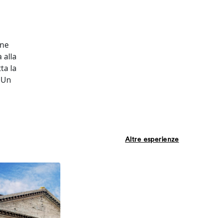
one
 alla
ta la
. Un
Altre esperienze