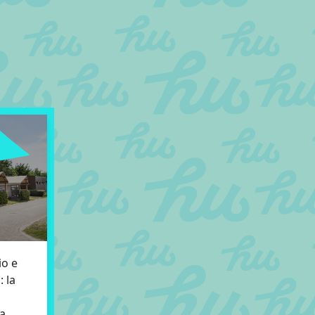
io e
: la
da