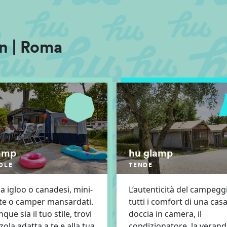
n | Roma
amp
hu glamp
OLE
TENDE
a igloo o canadesi, mini-
L’autenticità del campegg
te o camper mansardati.
tutti i comfort di una casa
ue sia il tuo stile, trovi
doccia in camera, il
zola adatta a te e alla tua
condizionatore, la veran