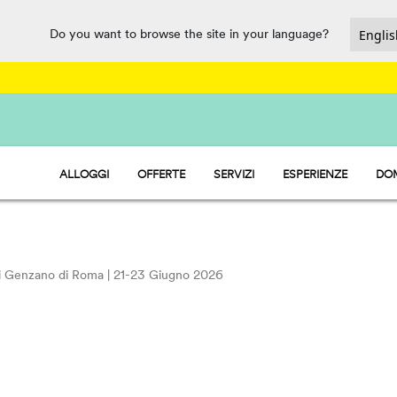
Do you want to browse the site in your language?
ALLOGGI
OFFERTE
SERVIZI
ESPERIENZE
DOM
HU STAY - CASE MOBILI
RISTORAZIONE
HU CAMP - PIAZZOLE
SPORT E DIVERTIMENTO
HU GLAMP - TENDE
WATERMANIA
PET FRIENDLY
 di Genzano di Roma | 21-23 Giugno 2026