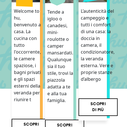
L’autenticità del
Welcome to
Tende a
campeggio e
hu,
igloo o
tutti i comfort
benvenuto a
canadesi,
di una casa: la
casa. La
mini-
doccia in
cucina con
roulotte o
camera, il
tutto
camper
condizionatore,
l'occorrente,
mansardati.
la veranda
le camere
Qualunque
esterna. Vere e
spaziose, i
sia il tuo
proprie stanze
bagni privati
stile, trovi la
d’albergo
e gli spazi
piazzola
esterni della
adatta a te
veranda per
e alla tua
riunire t
famiglia.
SCOPRI
DI PIÙ
SCOPRI
SCOPRI