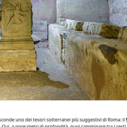
sconde uno dei tesori sotterranei più suggestivi di Roma: il
. Qui, a nove metri di profondità, puoi camminare tra i resti