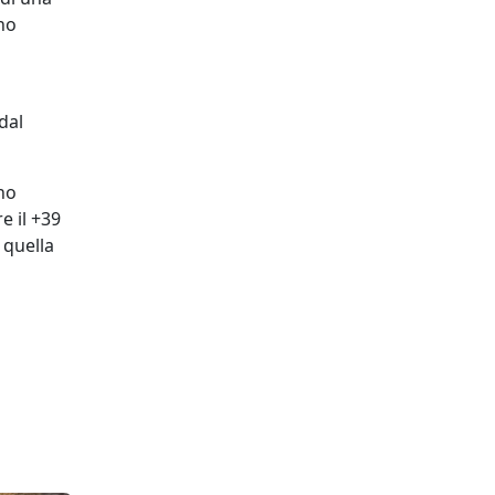
no
dal
ono
e il +39
 quella