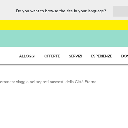
Do you want to browse the site in your language?
ALLOGGI
OFFERTE
SERVIZI
ESPERIENZE
DOM
HU STAY - CASE MOBILI
RISTORAZIONE
HU CAMP - PIAZZOLE
SPORT E DIVERTIMENTO
HU GLAMP - TENDE
WATERMANIA
PET FRIENDLY
rranea: viaggio nei segreti nascosti della Città Eterna