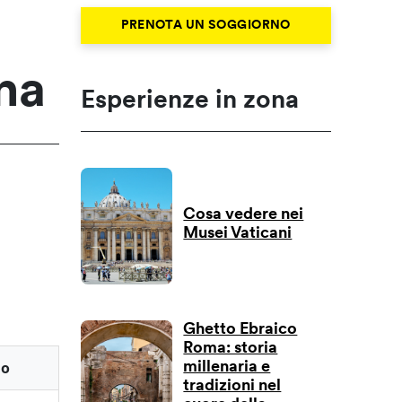
PRENOTA UN SOGGIORNO
rna
Esperienze in zona
Cosa vedere nei
Musei Vaticani
Ghetto Ebraico
Roma: storia
io
millenaria e
tradizioni nel