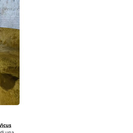
Vicus
 di una