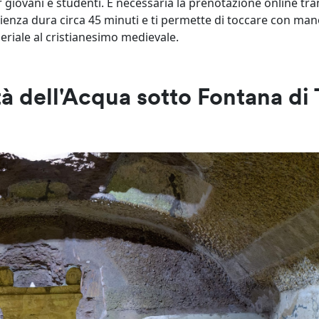
er giovani e studenti. È necessaria la prenotazione online tram
ienza dura circa 45 minuti e ti permette di toccare con man
periale al cristianesimo medievale.
ttà dell'Acqua sotto Fontana di 