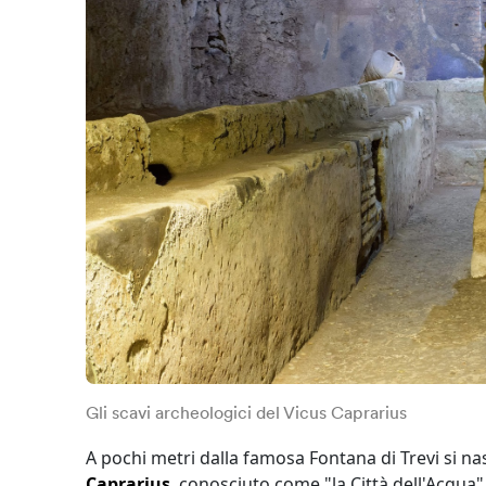
Gli scavi archeologici del Vicus Caprarius
A pochi metri dalla famosa Fontana di Trevi si na
Caprarius
, conosciuto come "la Città dell'Acqua"