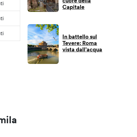
cuore della
ti
Capitale
ti
ti
In battello sul
Tevere: Roma
vista dall’acqua
mila