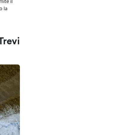
ite il
o la
Trevi