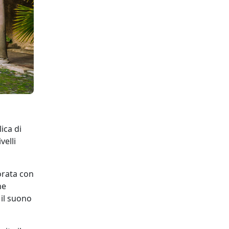
ica di
velli
orata con
ne
 il suono